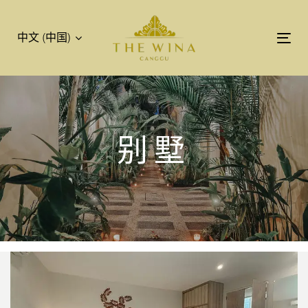
跳
跳
过
到
中文 (中国)
链
主
Tog
接
导
nav
航
跳
到
内
别墅
容