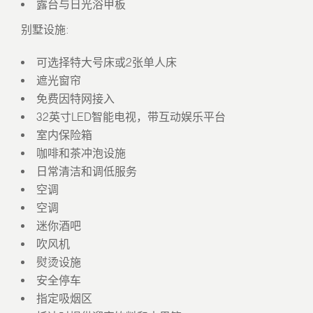
露台与日光浴甲板
别墅设施:
可选择特大号床或2张单人床
遮光窗帘
免费因特网接入
32英寸LED智能电视，带互动娱乐平台
室内保险箱
咖啡和茶冲泡设施
日常清洁和调低服务
空调
空调
迷你酒吧
吹风机
熨烫设施
安全停车
指定吸烟区