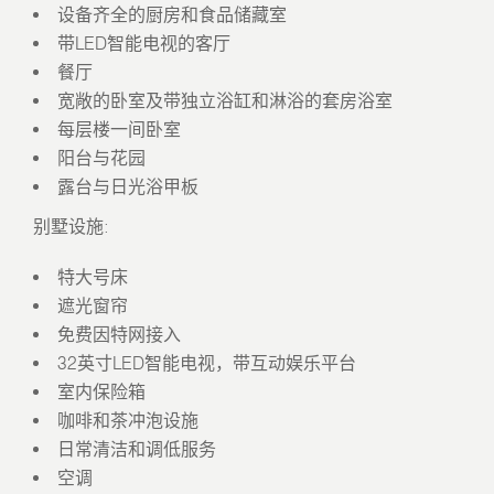
设备齐全的厨房和食品储藏室
带LED智能电视的客厅
餐厅
宽敞的卧室及带独立浴缸和淋浴的套房浴室
每层楼一间卧室
阳台与花园
露台与日光浴甲板
别墅设施:
特大号床
遮光窗帘
免费因特网接入
32英寸LED智能电视，带互动娱乐平台
室内保险箱
咖啡和茶冲泡设施
日常清洁和调低服务
空调