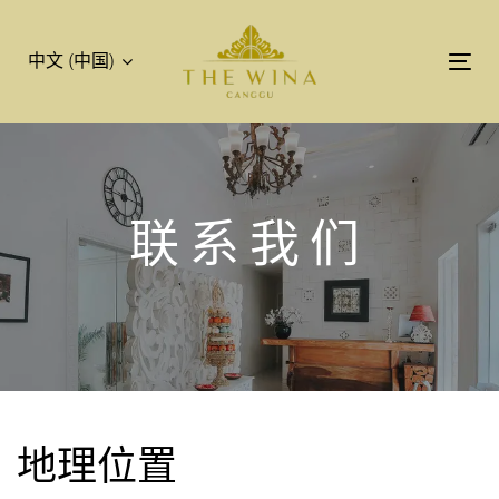
跳
跳
过
到
中文 (中国)
链
主
Tog
接
导
nav
航
跳
到
内
联系我们
容
地理位置