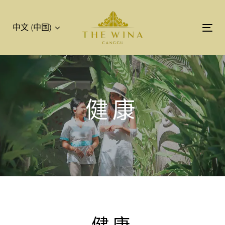
跳
跳
过
到
中文 (中国)
链
主
Tog
接
导
nav
航
跳
到
内
健康
容
健康