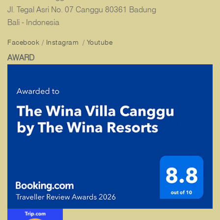
Jl. Tegal Asri No. 07 Canggu 80361 Badung
Bali - Indonesia
Facebook
/
Instagram
/
Youtube
AWARD