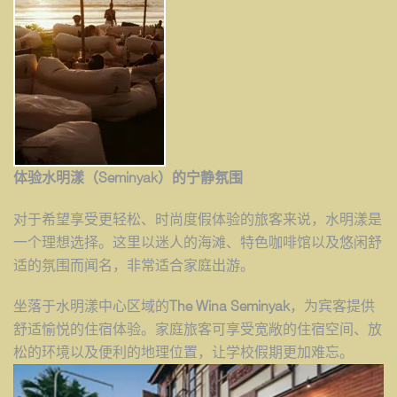
体
验水明漾（
Seminyak
）的宁静氛
围
对于希望享受更轻松、时尚度假体验的旅客来说，水明漾是
一个理想选择。这里以迷人的海滩、特色咖啡馆以及悠闲舒
适的氛围而闻名，非常适合家庭出游。
坐落于水明漾中心区域的
The Wina Seminyak
，为宾客提供
舒适愉悦的住宿体验。家庭旅客可享受宽敞的住宿空间、放
松的环境以及便利的地理位置，让学校假期更加难忘。