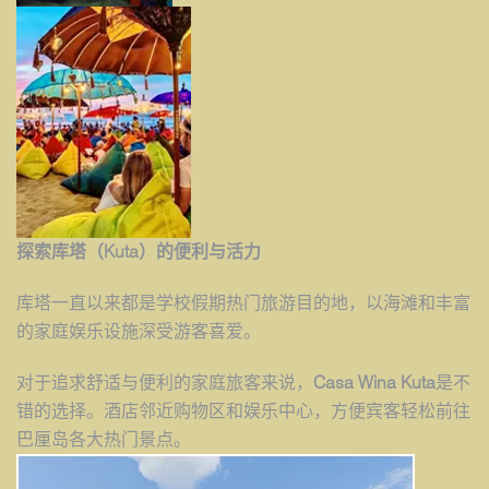
探索
库塔（
Kuta
）的便利与活力
库塔一直以来都是学校假期热门旅游目的地，以海滩和丰富
的家庭娱乐设施深受游客喜爱。
对于追求舒适与便利的家庭旅客来说，
Casa Wina Kuta
是不
错的选择。酒店邻近购物区和娱乐中心，方便宾客轻松前往
巴厘岛各大热门景点。