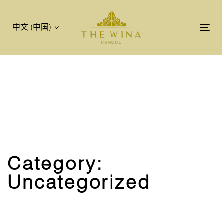
跳
跳
过
到
中文 (中国)
链
主
Tog
接
导
nav
航
跳
到
内
容
Category:
Uncategorized